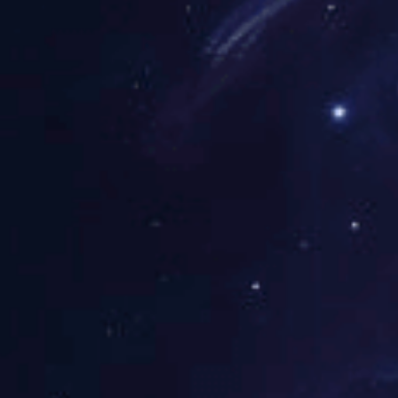
巡更系列
门禁考勤一体机


贵州省工地实名制项目
深圳大运会
上海世界博览会
广州亚运会